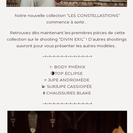
Notre nouvelle collection “LES CONSTELLASTIONS”
commence à sortir…
Retrouvez dès maintenant les premières pièces de cette
collection sur le shooting
“DIVIN EXIL”
! D’autres shootings
suivront pour vous présenter les autres modèles…
–+–+–+–+–+–+–+–+–+–+–+–+⁠
✨ BODY PHÉNIX⁠
🌘TOP ÉCLIPSE⁠
⭐ JUPE ANDROMÈDE⁠
💫 SURJUPE CASSIOPÉE⁠
🎇CHAUSSURES BLAKE⁠
–+–+–+–+–+–+–+–+–+–+–+–+⁠