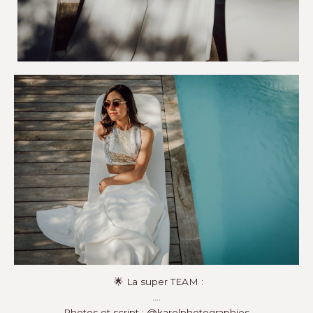
🌟 La super TEAM :⁠
….⁠
Photos et script :
@karolphotographies