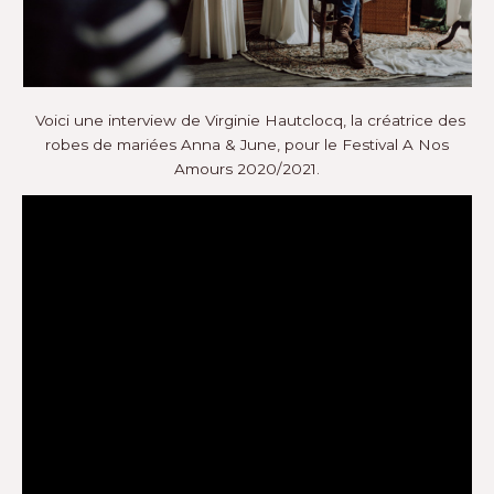
Voici une interview de Virginie Hautclocq, la créatrice des
robes de mariées Anna & June, pour le Festival A Nos
Amours 2020/2021.