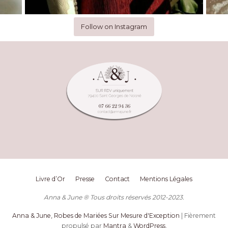
Follow on Instagram
Livre d’Or
Presse
Contact
Mentions Légales
Anna & June ® Tous droits réservés 2012-2023.
Anna & June, Robes de Mariées Sur Mesure d'Exception
| Fièrement
propulsé par
Mantra
&
WordPress.