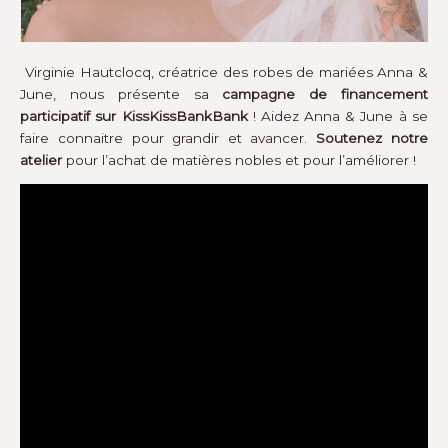
Virginie Hautclocq, créatrice des robes de mariées Anna &
June, nous présente sa
campagne de financement
participatif sur KissKissBankBank
! Aidez Anna & June à se
faire connaitre pour grandir et avancer.
Soutenez notre
atelier
pour l’achat de matières nobles et pour l’améliorer !