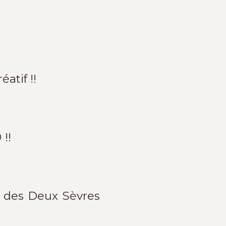
atif !!
 !!
i des Deux Sèvres