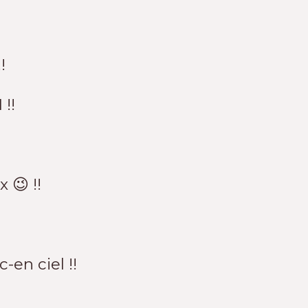
!
!!
 😉 !!
-en ciel !!