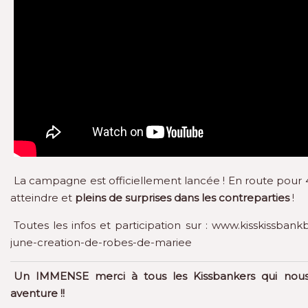
La campagne est officiellement lancée ! En route pour 45
atteindre et
pleins de surprises dans les contreparties
!
Toutes les infos et participation sur :
www.kisskissbankb
june-creation-de-robes-de-mariee
Un IMMENSE merci à tous les Kissbankers qui nous
aventure !!