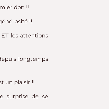
emier don !!
énérosité !!
 ET les attentions
 depuis longtemps
un plaisir !!
le surprise de se