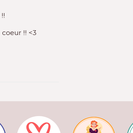
 !!
 coeur !! <3