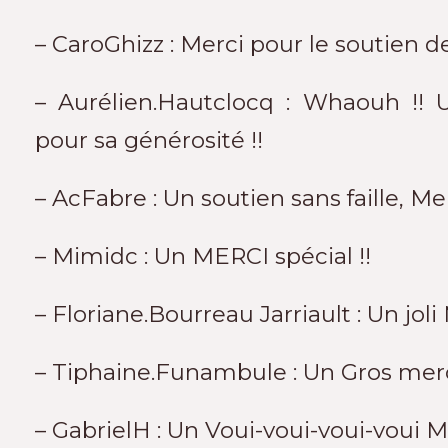
– CaroGhizz : Merci pour le soutien d
– Aurélien.Hautclocq : Whaouh !
pour sa générosité !!
– AcFabre : Un soutien sans faille, Mer
– Mimidc : Un MERCI spécial !!
– Floriane.Bourreau Jarriault : Un joli 
– Tiphaine.Funambule : Un Gros merci
– GabrielH : Un Voui-voui-voui-voui Me