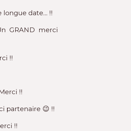
e longue date… !!
! Un GRAND merci
ci !!
Merci !!
 partenaire 😉 !!
rci !!