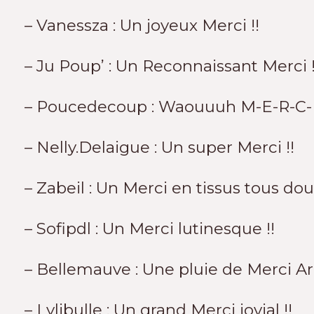
– Vanessza : Un joyeux Merci !!
– Ju Poup’ : Un Reconnaissant Merci !
– Poucedecoup : Waouuuh M-E-R-C-I 
– Nelly.Delaigue : Un super Merci !!
– Zabeil : Un Merci en tissus tous doux
– Sofipdl : Un Merci lutinesque !!
– Bellemauve : Une pluie de Merci Arc
– Lylibulle : Un grand Merci jovial !!