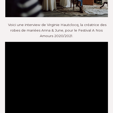
Voici une interview de Virginie Hautclocq, la créatrice des
robes de mariées Anna & June, pour le Festival A Nos
Amours 2020/2021.