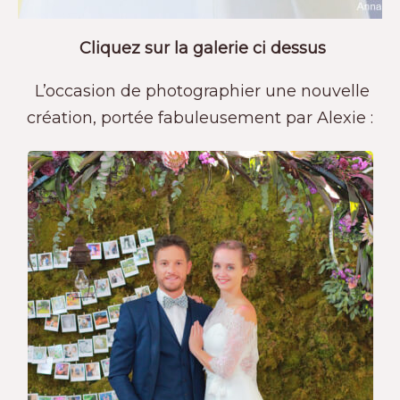
Une Robe Unique
Cliquez sur la galerie ci dessus
L’occasion de photographier une nouvelle
création, portée fabuleusement par Alexie :
ne robe Anna & June est toujours unique. C’est un « bijo
de peau » fait pour Vous, et vous seule.