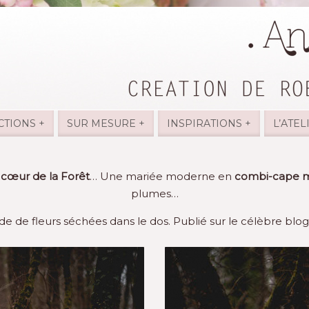
CTIONS +
SUR MESURE +
INSPIRATIONS +
L’ATEL
cœur de la Forêt
… Une mariée moderne en
combi-cape m
plumes…
e de fleurs séchées dans le dos. Publié sur le célèbre bl