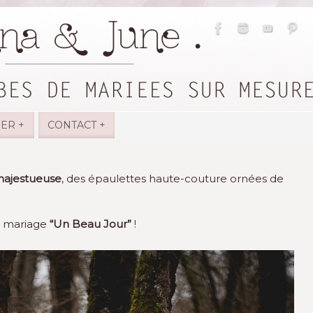
IER +
CONTACT +
ajestueuse
, des épaulettes haute-couture ornées de
og mariage
“Un Beau Jour”
!