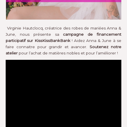
Virginie Hautclocq, créatrice des robes de mariées Anna &
June, nous présente sa
campagne de financement
participatif sur KissKissBankBank
! Aidez Anna & June à se
faire connaitre pour grandir et avancer.
Soutenez notre
atelier
pour l’achat de matières nobles et pour l’améliorer !