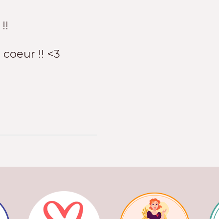
 !!
 coeur !! <3