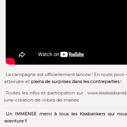
La campagne est officiellement lancée ! En route pour 45
atteindre et
pleins de surprises dans les contreparties
!
Toutes les infos et participation sur :
www.kisskissbankb
june-creation-de-robes-de-mariee
Un IMMENSE merci à tous les Kissbankers qui nous
aventure !!