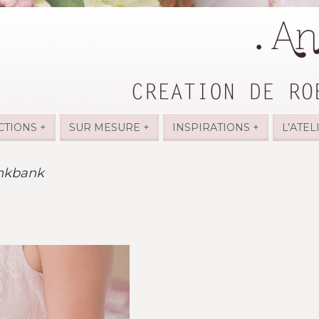
CTIONS +
SUR MESURE +
INSPIRATIONS +
L’ATEL
nkbank