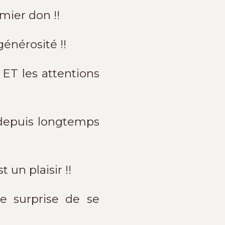
emier don !!
énérosité !!
 ET les attentions
 depuis longtemps
un plaisir !!
le surprise de se