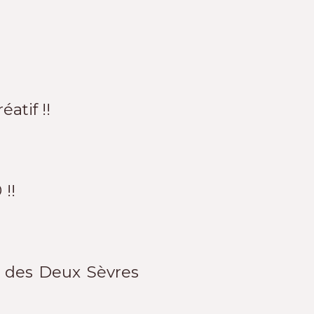
atif !!
 !!
i des Deux Sèvres