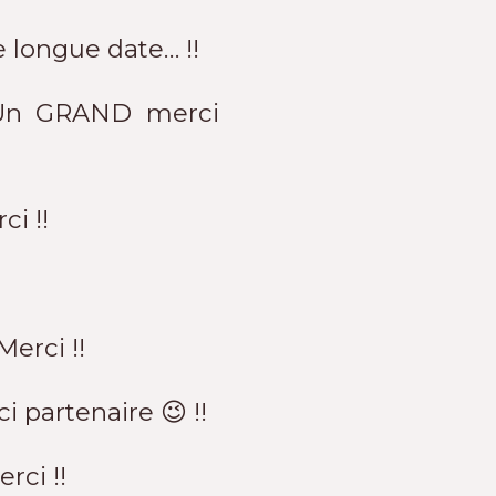
e longue date… !!
! Un GRAND merci
ci !!
Merci !!
 partenaire 😉 !!
rci !!