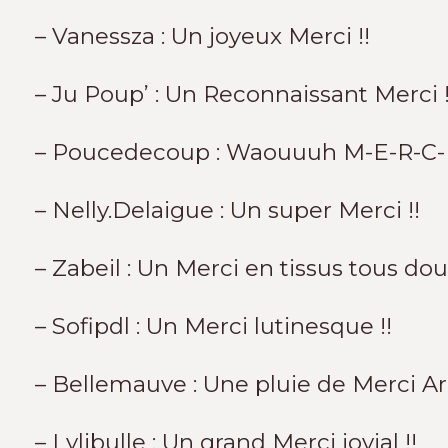
– Vanessza : Un joyeux Merci !!
– Ju Poup’ : Un Reconnaissant Merci !
– Poucedecoup : Waouuuh M-E-R-C-I 
– Nelly.Delaigue : Un super Merci !!
– Zabeil : Un Merci en tissus tous doux
– Sofipdl : Un Merci lutinesque !!
– Bellemauve : Une pluie de Merci Arc
– Lylibulle : Un grand Merci jovial !!