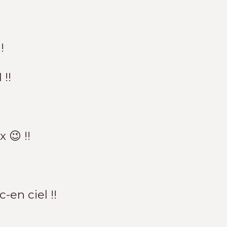
!
!!
 😉 !!
-en ciel !!