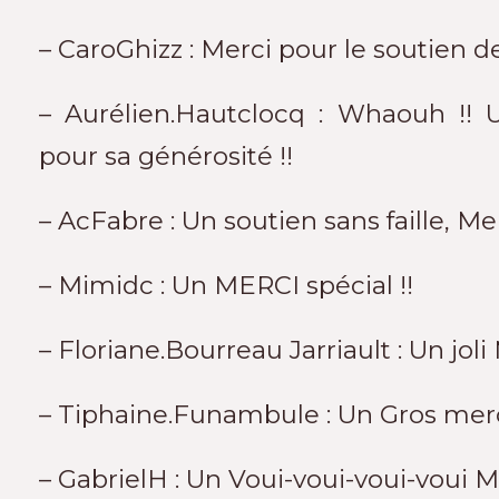
– CaroGhizz : Merci pour le soutien d
– Aurélien.Hautclocq : Whaouh !
pour sa générosité !!
– AcFabre : Un soutien sans faille, Mer
– Mimidc : Un MERCI spécial !!
– Floriane.Bourreau Jarriault : Un joli 
– Tiphaine.Funambule : Un Gros merci
– GabrielH : Un Voui-voui-voui-voui Me