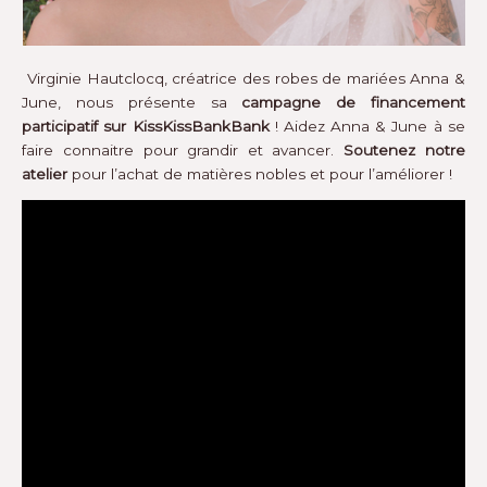
Virginie Hautclocq, créatrice des robes de mariées Anna &
June, nous présente sa
campagne de financement
participatif sur KissKissBankBank
! Aidez Anna & June à se
faire connaitre pour grandir et avancer.
Soutenez notre
atelier
pour l’achat de matières nobles et pour l’améliorer !