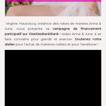
Virginie Hautclocq, créatrice des robes de mariées Anna &
June, nous présente sa
campagne de financement
participatif sur KissKissBankBank
! Aidez Anna & June à se
faire connaitre pour grandir et avancer.
Soutenez notre
atelier
pour l’achat de matières nobles et pour l’améliorer !