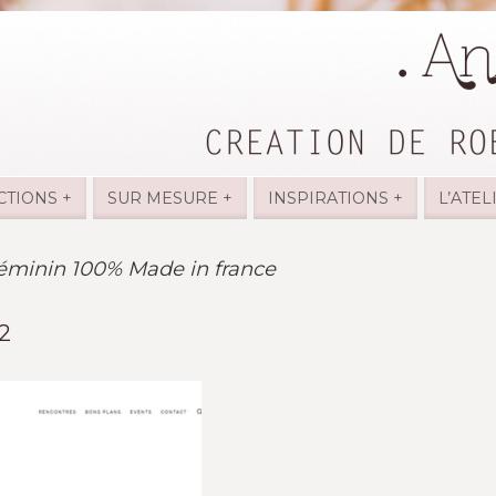
CTIONS +
SUR MESURE +
INSPIRATIONS +
L’ATEL
minin 100% Made in france
2