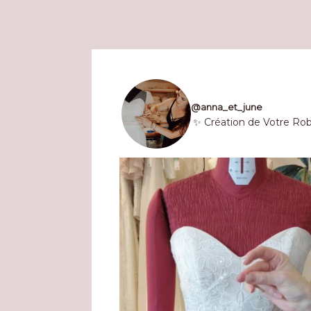
@
anna_et_june
✨ Création de Votre Ro