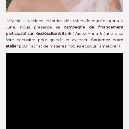
Virginie Hautclocq, créatrice des robes de mariées Anna &
June, nous présente sa
campagne de financement
participatif sur KissKissBankBank
! Aidez Anna & June à se
faire connaitre pour grandir et avancer.
Soutenez notre
atelier
pour l’achat de matières nobles et pour l’améliorer !