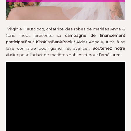
Virginie Hautclocq, créatrice des robes de mariées Anna &
June, nous présente sa
campagne de financement
participatif sur KissKissBankBank
! Aidez Anna & June à se
faire connaitre pour grandir et avancer.
Soutenez notre
atelier
pour l’achat de matières nobles et pour l’améliorer !