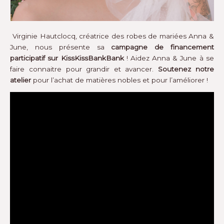
Virginie Hautclocq, créatrice des robes de mariées Anna &
June, nous présente sa
campagne de financement
participatif sur KissKissBankBank
! Aidez Anna & June à se
faire connaitre pour grandir et avancer.
Soutenez notre
atelier
pour l’achat de matières nobles et pour l’améliorer !