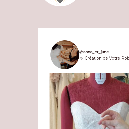
@
anna_et_june
✨ Création de Votre Ro