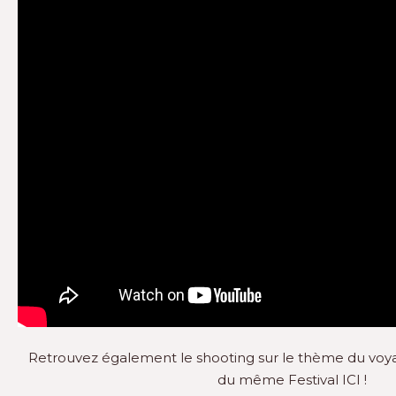
Retrouvez également le shooting sur le thème du voyag
du même Festival
ICI !