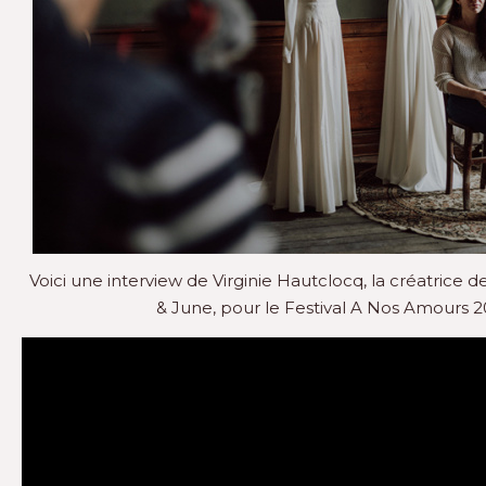
Voici une interview de Virginie Hautclocq, la créatrice
& June, pour le Festival A Nos Amours 2